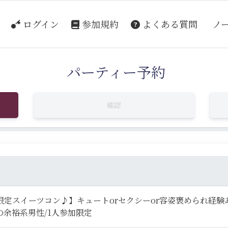
ログイン
参加規約
よくある質問
ノ
パーティー予約
確認
限定スイーツコン♪】キュートorセクシーor容姿褒められ経験
の余裕系男性/1人参加限定