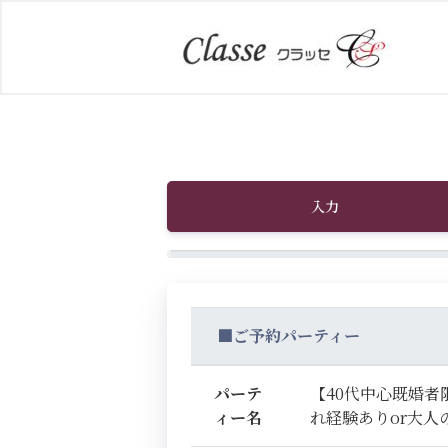
入力
■ご予約パーティー
パーテ
【40代中心既婚者
ィー名
れ経験ありor大人