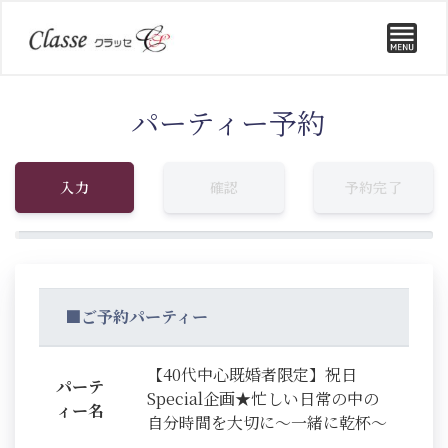
パーティー予約
入力
確認
予約完了
■ご予約パーティー
【40代中心既婚者限定】祝日
パーテ
Special企画★忙しい日常の中の
ィー名
自分時間を大切に～一緒に乾杯～