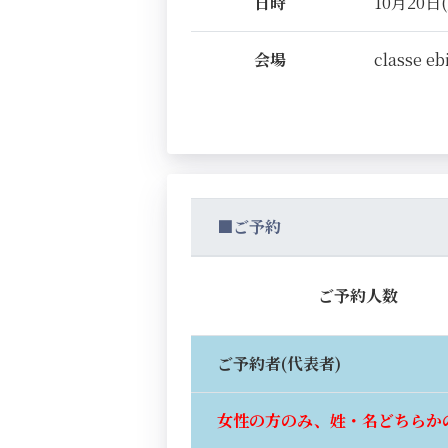
日時
10月20日(
会場
classe eb
■ご予約
ご予約人数
ご予約者(代表者)
女性の方のみ、姓・名どちらか