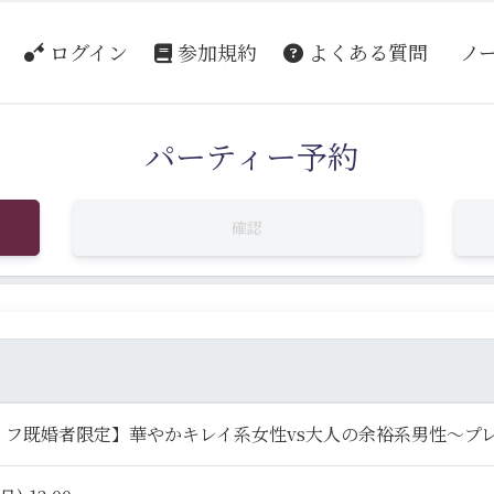
ログイン
参加規約
よくある質問
ノ
パーティー予約
確認
ィフ既婚者限定】華やかキレイ系女性vs大人の余裕系男性～プ