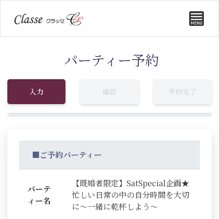
パーティー予約
入力
確認
予約完了
■ご予約パーティー
【既婚者限定】SatSpecial企画★
パーテ
忙しい日常の中の自分時間を大切
ィー名
に～一緒に乾杯しよう～