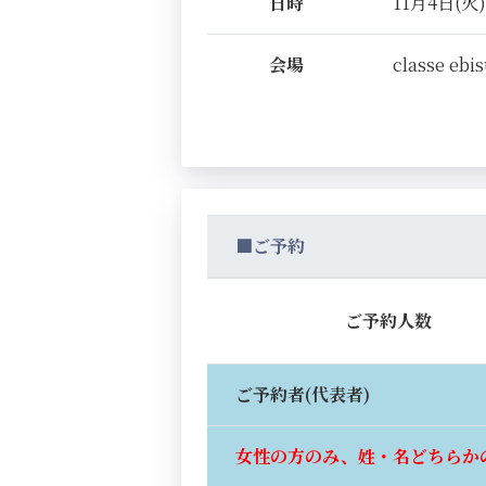
日時
11月4日(火) 
会場
classe ebi
■ご予約
ご予約人数
ご予約者(代表者)
女性の方のみ、姓・名どちらか