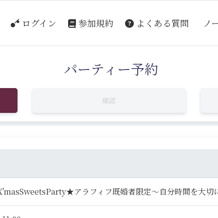
ログイン
参加規約
よくある質問
ノ
パーティー予約
確認
'masSweetsParty★アラフィフ既婚者限定～自分時間を大