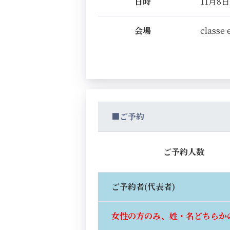
日時
11月8日(
会場
classe 
■ご予約
ご予約人数
ご予約者(代表者)
女性の方のみ、姓・名どちらか