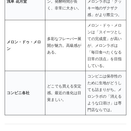
浅草 花月堂
ン。発酵時間が長
メロンラボは「クッ
く、非常に大きい。
キー地のザクザク
感」がより際立つ。
メロン・ドゥ・メロ
ンは「スイーツとし
多彩なフレーバー展
ての完成度」が高い
メロン・ドゥ・メロ
開が魅力。高級感が
が、メロンラボは
ン
ある。
「毎日食べたくなる
日常の頂点」を目指
している。
コンビニは保存性の
ために生地がどうし
どこでも買える安定
ても詰まりがち。メ
コンビニ各社
感。最近の進化は目
ロンラボの「消える
覚ましい。
ような口溶け」は専
門店ならでは。