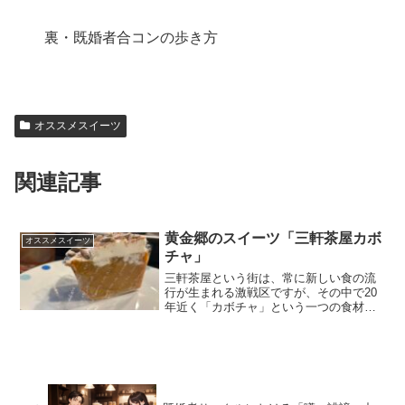
裏・既婚者合コンの歩き方
オススメスイーツ
関連記事
黄金郷のスイーツ「三軒茶屋カボ
オススメスイーツ
チャ」
三軒茶屋という街は、常に新しい食の流
行が生まれる激戦区ですが、その中で20
年近く「カボチャ」という一つの食材に
魂を売り、ファンを熱狂させ続けている
店があります。自称・スイーツマニアの
小林が今回、全力で語らせていただくの
は、その名も潔いカボチ...