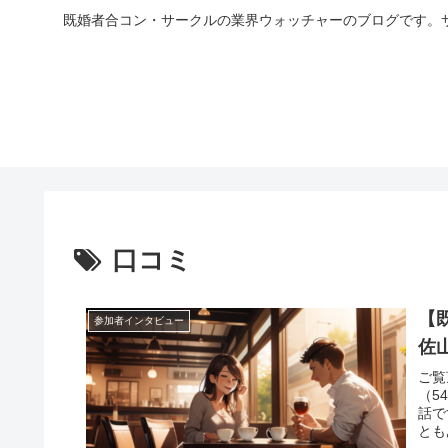
既婚者合コン・サークルの業界ウォッチャーのブログです。
口コミ
【
参加者インタビュー
佐
ご覧
（5
話で
とも