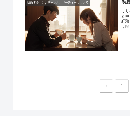
既
既婚者合コン、サークル、パーティーについて
はじ
と申
経験
は関
前
1
へ