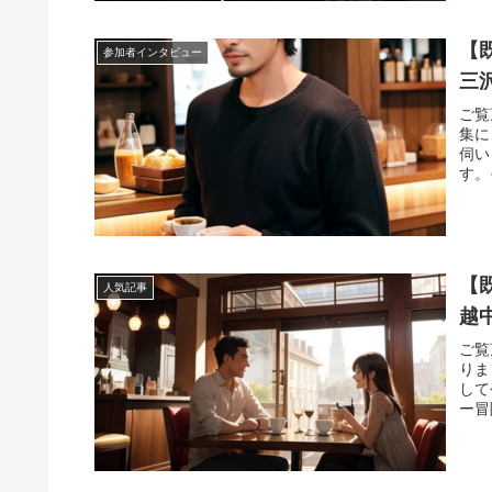
【
参加者インタビュー
三
ご覧
集に
伺い
す。
【
人気記事
越
ご覧
りま
して
ー冒