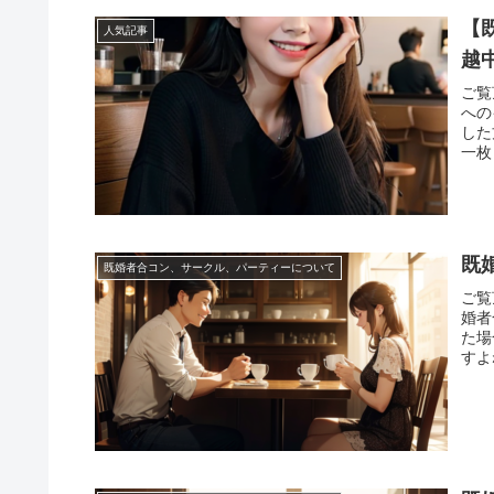
【
人気記事
越
ご覧
への
した
一枚
既
既婚者合コン、サークル、パーティーについて
ご覧
婚者
た場
すよ