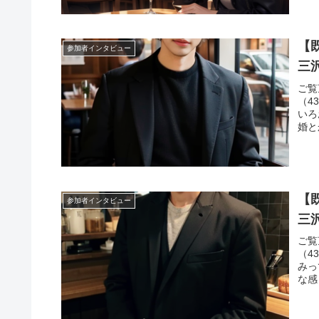
【
参加者インタビュー
三
ご覧
（4
いろ
婚と
【
参加者インタビュー
三
ご覧
（4
みっ
な感