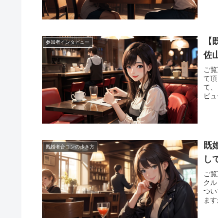
【
参加者インタビュー
佐
ご覧
て頂
て、
ビュ
既
既婚者合コンの歩き方
し
ご覧
クル
つい
ます