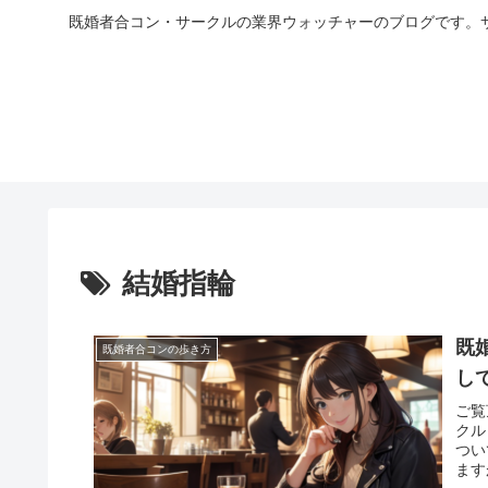
既婚者合コン・サークルの業界ウォッチャーのブログです。
結婚指輪
既
既婚者合コンの歩き方
し
ご覧
クル
つい
ます