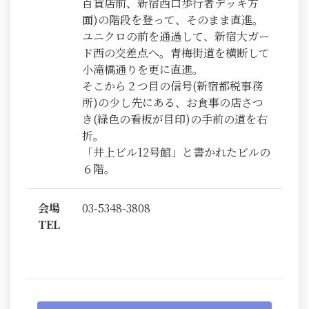
百貨店前、新宿西口歩行者デッキ方
面)の階段を登って、そのまま直進。
ユニクロの前を通過して、新宿大ガー
ド西の交差点へ。青梅街道を横断して
小滝橋通りを更に直進。
そこから２つ目の信号(新宿都税事務
所)の少し先にある、お食事の店さつ
き(緑色の看板が目印)の手前の道を右
折。
「井上ビル12号館」と書かれたビルの
６階。
会場
03-5348-3808
TEL