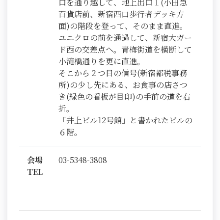
口を通り越して、地上出口１(小田急
百貨店前、新宿西口歩行者デッキ方
面)の階段を登って、そのまま直進。
ユニクロの前を通過して、新宿大ガー
ド西の交差点へ。青梅街道を横断して
小滝橋通りを更に直進。
そこから２つ目の信号(新宿都税事務
所)の少し先にある、お食事の店さつ
き(緑色の看板が目印)の手前の道を右
折。
「井上ビル12号館」と書かれたビルの
６階。
会場
03-5348-3808
TEL