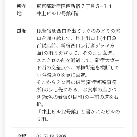
所在
東京都新宿区西新宿７丁目５−１４
地
井上ビル12号館6階
道順
JR新宿駅西口を出てすぐのみどりの窓
口を通り越して、地上出口１(小田急
百貨店前、新宿西口歩行者デッキ方
面)の階段を登って、そのまま直進。
ユニクロの前を通過して、新宿大ガー
ド西の交差点へ。青梅街道を横断して
小滝橋通りを更に直進。
そこから２つ目の信号(新宿都税事務
所)の少し先にある、お食事の店さつ
き(緑色の看板が目印)の手前の道を右
折。
「井上ビル12号館」と書かれたビルの
６階。
会場
03-5348-3808