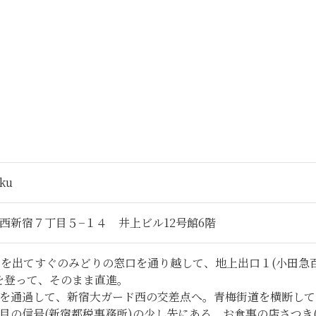
uku
西新宿７丁目５−１４ 井上ビル12号館6階
口を出てすぐのみどりの窓口を通り越して、地上出口１(小田急
を登って、そのまま直進。
を通過して、新宿大ガード西の交差点へ。青梅街道を横断して
目の信号(新宿都税事務所)の少し先にある、お食事の店さつき