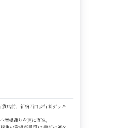
百貨店前、新宿西口歩行者デッキ
小滝橋通りを更に直進。
(緑色の看板が目印)の手前の道を