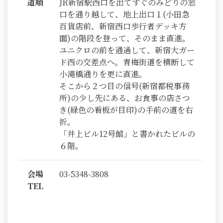
道順
JR新宿駅西口を出てすぐのみどりの窓
口を通り越して、地上出口１(小田急
百貨店前、新宿西口歩行者デッキ方
面)の階段を登って、そのまま直進。
ユニクロの前を通過して、新宿大ガー
ド西の交差点へ。青梅街道を横断して
小滝橋通りを更に直進。
そこから２つ目の信号(新宿都税事務
所)の少し先にある、お食事の店さつ
き(緑色の看板が目印)の手前の道を右
折。
「井上ビル12号館」と書かれたビルの
６階。
会場
03-5348-3808
TEL