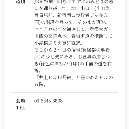
道順
JR新宿駅西口を出てすぐのみどりの窓
口を通り越して、地上出口１(小田急
百貨店前、新宿西口歩行者デッキ方
面)の階段を登って、そのまま直進。
ユニクロの前を通過して、新宿大ガー
ド西の交差点へ。青梅街道を横断して
小滝橋通りを更に直進。
そこから２つ目の信号(新宿都税事務
所)の少し先にある、お食事の店さつ
き(緑色の看板が目印)の手前の道を右
折。
「井上ビル12号館」と書かれたビルの
６階。
会場
03-5348-3808
TEL