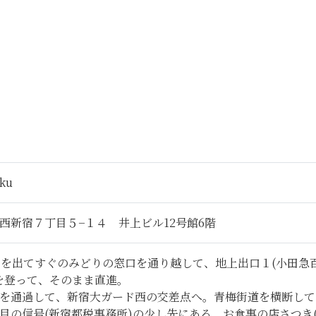
uku
西新宿７丁目５−１４ 井上ビル12号館6階
口を出てすぐのみどりの窓口を通り越して、地上出口１(小田急
を登って、そのまま直進。
を通過して、新宿大ガード西の交差点へ。青梅街道を横断して
目の信号(新宿都税事務所)の少し先にある、お食事の店さつき