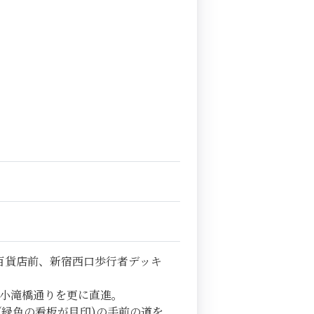
百貨店前、新宿西口歩行者デッキ
小滝橋通りを更に直進。
(緑色の看板が目印)の手前の道を