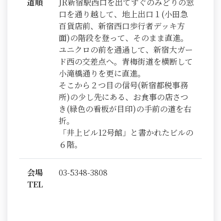
道順
JR新宿駅西口を出てすぐのみどりの窓
口を通り越して、地上出口１(小田急
百貨店前、新宿西口歩行者デッキ方
面)の階段を登って、そのまま直進。
ユニクロの前を通過して、新宿大ガー
ド西の交差点へ。青梅街道を横断して
小滝橋通りを更に直進。
そこから２つ目の信号(新宿都税事務
所)の少し先にある、お食事の店さつ
き(緑色の看板が目印)の手前の道を右
折。
「井上ビル12号館」と書かれたビルの
６階。
会場
03-5348-3808
TEL