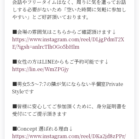
会話やフリータイムはなく、周りに気を遣ってお話
しする必要がないため「空いた時間に気軽に参加し
やすい」とご好評頂いております。
■会場の雰囲気はこちらからご確認頂けます↓
https://www.instagram.com/reel/DLjgPdmT2X
E/?igsh=anlrcTlhOGo5bHlm
■女性の方はLINEからもご予約可能です↓
https://lin.ee/WmZPGjy
■男女5:5～7:7の隣が気にならない半個室Private
Styleです
■皆様に安心してご参加頂くために、身分証明書を
受付にてご提示頂きます
■Concept 選ばれる理由↓
https://www.instagram.com/reel/DKa2jd8zPPr/