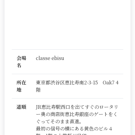
会場
classe ebisu
名
所在
東京都渋谷区恵比寿南2-3-15 Oak7 4
地
階
道順
JR恵比寿駅西口を出てすぐのロータリ
ー奥の商店街恵比寿銀座のゲートをく
ぐってそのまま直進。
最初の信号の横にある黄色のビル４