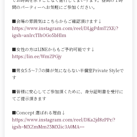
でお時間を余すことなく進行してまいります。昼間の１時
間のパーティーへお気軽にご参加ください。
■会場の雰囲気はこちらからご確認頂けます↓
https://www.instagram.com/reel/DLjgPdmT2XE/?
igsh=anlrcTlhOGo5bHlm
■女性の方はLINEからもご予約可能です↓
https://lin.ee/WmZPGjy
■男女5:5～7:7の隣が気にならない半個室Private Styleで
す
■皆様に安心してご参加頂くために、身分証明書を受付に
てご提示頂きます
■Concept 選ばれる理由↓
https://www.instagram.com/reel/DKa2jd8zPPr/?
igsh=MXZmMmZ5MXlic3A0MA==