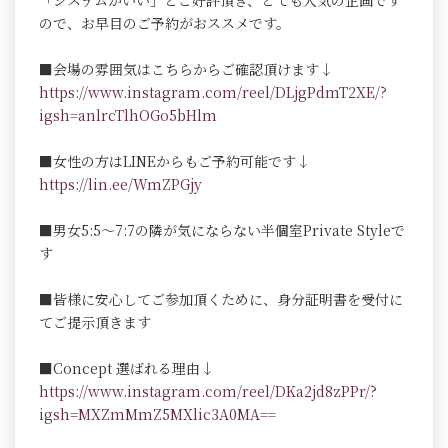
「システムがいい」とご好評頂き、とても人気の企画です
ので、お早目のご予約がおススメです。
■会場の雰囲気はこちらからご確認頂けます↓
https://www.instagram.com/reel/DLjgPdmT2XE/?
igsh=anlrcTlhOGo5bHlm
■女性の方はLINEからもご予約可能です↓
https://lin.ee/WmZPGjy
■男女5:5～7:7の隣が気にならない半個室Private Styleで
す
■皆様に安心してご参加頂くために、身分証明書を受付に
てご提示頂きます
■Concept 選ばれる理由↓
https://www.instagram.com/reel/DKa2jd8zPPr/?
igsh=MXZmMmZ5MXlic3A0MA==