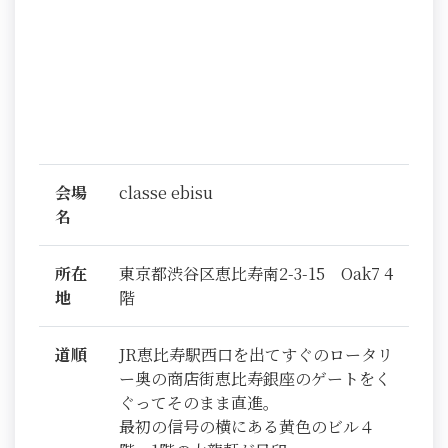
会場
classe ebisu
名
所在
東京都渋谷区恵比寿南2-3-15 Oak7 4
地
階
道順
JR恵比寿駅西口を出てすぐのロータリ
ー奥の商店街恵比寿銀座のゲートをく
ぐってそのまま直進。
最初の信号の横にある黄色のビル４