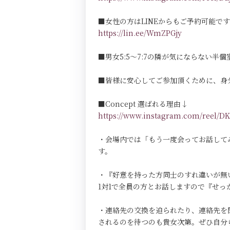
■女性の方はLINEからもご予約可能で
https://lin.ee/WmZPGjy
■男女5:5～7:7の隣が気にならない半個室Pri
■皆様に安心してご参加頂くために、身
■Concept 選ばれる理由↓
https://www.instagram.com/reel
・会場内では「もう一度会ってお話して
す。
・『好意を持った方同士のすれ違いが無
1対1で全員の方とお話しますので『せ
・連絡先の交換を迫られたり、連絡先を
されるのを待つのも貴女次第。ぜひ自分