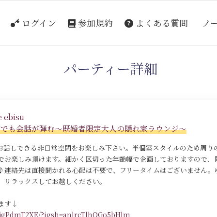
ログイン
参加規約
よくある質問
ノ
パーティー詳細
 ebisu
面でも会話が弾む～既婚者限定大人の隠れ家ラウンジ～
りお話しできる非日常空間をお楽しみ下さい。半個室スタイルのため周り
でお楽しみ頂けます。細かく区切った年齢幅で企画しておりますので、
♪連絡先は直接聞かれる心配は不要で、フリータイムはございません。
、リラックスしてお越しください。
ます↓
DLjgPdmT2XE/?igsh=anlrcTlhOGo5bHlm