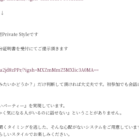
す↓
vate Styleです
分証明書を受付にてご提示頂きます
/DKa2jd8zPPr/?igsh=MXZmMmZ5MXlic3A0MA==
みたいかどうか？」だけ判断して頂ければ大丈夫です。初参加でも会話
いパーティー』を実現しています。
っかく気になる人がいるのに話せない』ということがありません。
聞くタイミングを逃した、そんな心配がないシステムをご用意していま
らしいスタイルでお楽しみください。