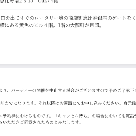
寿南2-3-15 Oak7 4階
西口を出てすぐのロータリー奥の商店街恵比寿銀座のゲートを
横にある黄色のビル４階。1階の大龍軒が目印。
より、パーティーの開催を中止する場合がございますので予めご了承下
0分前までになります。それ以降はお電話にてお申し込みください。身元
ン予約枠におけるものです。「キャンセル待ち」の場合においても電話
みいただきご同意されたものとみなします。