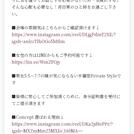
りに気を遣ってお話しする必要がないため「気疲れする」
そんな心配も必要なし！非日常のひと時をお過ごし下さ
い。
■会場の雰囲気はこちらからご確認頂けます↓
https://www.instagram.com/reel/DLjgPdmT2XE/?
igsh=anlrcTlhOGo5bHlm
■女性の方はLINEからもご予約可能です↓
https://lin.ee/WmZPGjy
■男女5:5～7:7の隣が気にならない半個室Private Styleで
す
■皆様に安心してご参加頂くために、身分証明書を受付に
てご提示頂きます
■Concept 選ばれる理由↓
https://www.instagram.com/reel/DKa2jd8zPPr/?
igsh=MXZmMmZ5MXlic3A0MA==