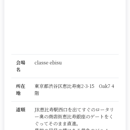
会場
classe ebisu
名
所在
東京都渋谷区恵比寿南2-3-15 Oak7 4
地
階
道順
JR恵比寿駅西口を出てすぐのロータリ
ー奥の商店街恵比寿銀座のゲートをく
ぐってそのまま直進。