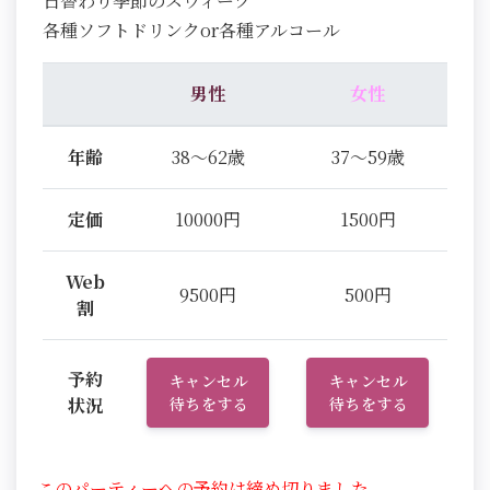
日替わり季節のスウィーツ
各種ソフトドリンクor各種アルコール
男性
女性
年齢
38～62歳
37～59歳
定価
10000円
1500円
Web
9500円
500円
割
予約
キャンセル
キャンセル
状況
待ちをする
待ちをする
このパーティーへの予約は締め切りました。