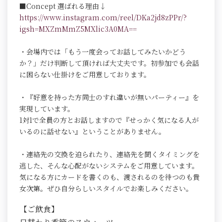
■Concept 選ばれる理由↓
https://www.instagram.com/reel/DKa2jd8zPPr/?
igsh=MXZmMmZ5MXlic3A0MA==
・会場内では「もう一度会ってお話してみたいかどう
か？」だけ判断して頂ければ大丈夫です。初参加でも会話
に困らない仕掛けをご用意しております。
・『好意を持った方同士のすれ違いが無いパーティー』を
実現しています。
1対1で全員の方とお話しますので『せっかく気になる人が
いるのに話せない』ということがありません。
・連絡先の交換を迫られたり、連絡先を聞くタイミングを
逃した、そんな心配がないシステムをご用意しています。
気になる方にカードを書くのも、渡されるのを待つのも貴
女次第。ぜひ自分らしいスタイルでお楽しみください。
【ご飲食】