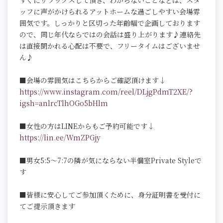
すぐにリラックスして頂き、わからないことなどは、スタ
ッフに声がかけられるアットホームな過ごしやすい会場雰
囲気です。しっかりと区切った年齢幅で企画しております
ので、同じ年代ならではの会話は盛り上がります♪連絡先
は直接聞かれる心配は不要で、フリータイムはございませ
ん♪
■会場の雰囲気はこちらからご確認頂けます↓
https://www.instagram.com/reel/DLjgPdmT2XE/?
igsh=anlrcTlhOGo5bHlm
■女性の方はLINEからもご予約可能です↓
https://lin.ee/WmZPGjy
■男女5:5～7:7の隣が気にならない半個室Private Styleで
す
■皆様に安心してご参加頂くために、身分証明書を受付に
てご提示頂きます