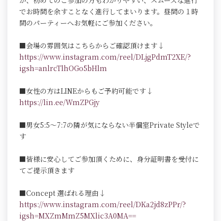
が、初めてのご参加の方もわかりやすい、スムーズな進行
でお時間を余すことなく進行してまいります。昼間の１時
間のパーティーへお気軽にご参加ください。
■会場の雰囲気はこちらからご確認頂けます↓
https://www.instagram.com/reel/DLjgPdmT2XE/?
igsh=anlrcTlhOGo5bHlm
■女性の方はLINEからもご予約可能です↓
https://lin.ee/WmZPGjy
■男女5:5～7:7の隣が気にならない半個室Private Styleで
す
■皆様に安心してご参加頂くために、身分証明書を受付に
てご提示頂きます
■Concept 選ばれる理由↓
https://www.instagram.com/reel/DKa2jd8zPPr/?
igsh=MXZmMmZ5MXlic3A0MA==