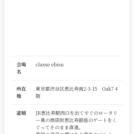
会場
classe ebisu
名
所在
東京都渋谷区恵比寿南2-3-15 Oak7 4
地
階
道順
JR恵比寿駅西口を出てすぐのロータリ
ー奥の商店街恵比寿銀座のゲートをく
ぐってそのまま直進。