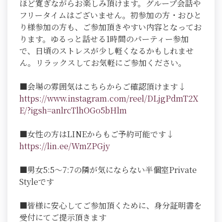
ほど寛ぎながらお楽しみ頂けます。グループ会話や
フリータイムはございません。初参加の方・おひと
り様参加の方も、ご参加頂きやすい内容となってお
ります。ゆるっと話せる1時間のパーティー参加
で、日頃のストレスが少し軽くなるかもしれませ
ん。リラックスしてお気軽にご参加ください。
■会場の雰囲気はこちらからご確認頂けます↓
https://www.instagram.com/reel/DLjgPdmT2X
E/?igsh=anlrcTlhOGo5bHlm
■女性の方はLINEからもご予約可能です↓
https://lin.ee/WmZPGjy
■男女5:5～7:7の隣が気にならない半個室Private
Styleです
■皆様に安心してご参加頂くために、身分証明書を
受付にてご提示頂きます