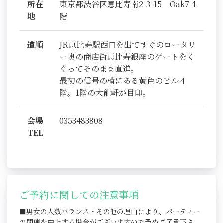
所在
東京都渋谷区恵比寿南2-3-15 Oak7 4
地
階
道順
JR恵比寿駅西口を出てすぐのロータリ
ー奥の商店街恵比寿銀座のゲートをく
ぐってそのまま直進。
最初の信号の横にある黄色のビル４
階。1階の大龍軒が目印。
会場
0353483808
TEL
ご予約に関しての注意事項
■男女の人数バランス・その他の理由により、パーティー
の開催を中止する場合がございますので予めご了承下さ