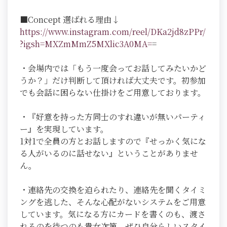
■Concept 選ばれる理由↓
https://www.instagram.com/reel/DKa2jd8zPPr/
?igsh=MXZmMmZ5MXlic3A0MA=
=
・会場内では「もう一度会ってお話してみたいかど
うか？」だけ判断して頂ければ大丈夫です。初参加
でも会話に困らない仕掛けをご用意しております。
・『好意を持った方同士のすれ違いが無いパーティ
ー』を実現しています。
1対1で全員の方とお話しますので『せっかく気にな
る人がいるのに話せない』ということがありませ
ん。
・連絡先の交換を迫られたり、連絡先を聞くタイミ
ングを逃した、そんな心配がないシステムをご用意
しています。気になる方にカードを書くのも、渡さ
れるのを待つのも貴女次第。ぜひ自分らしいスタイ