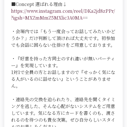
■Concept 選ばれる理由↓
https://www.instagram.com/reel/DKa2jd8zPPr/
?igsh=MXZmMmZ5MXlic3A0MA=
=
・会場内では「もう一度会ってお話してみたいかど
うか？」だけ判断して頂ければ大丈夫です。初参加
でも会話に困らない仕掛けをご用意しております。
・『好意を持った方同士のすれ違いが無いパーティ
ー』を実現しています。
1対1で全員の方とお話しますので『せっかく気にな
る人がいるのに話せない』ということがありませ
ん。
・連絡先の交換を迫られたり、連絡先を聞くタイミ
ングを逃した、そんな心配がないシステムをご用意
しています。気になる方にカードを書くのも、渡さ
れるのを待つのも貴女次第。ぜひ自分らしいスタイ
ルでお楽しみください。