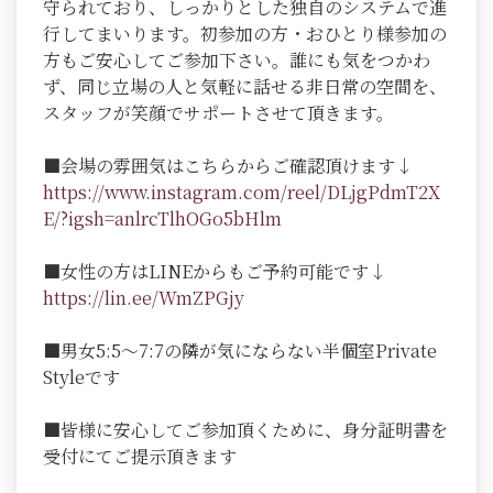
守られており、しっかりとした独自のシステムで進
行してまいります。初参加の方・おひとり様参加の
方もご安心してご参加下さい。誰にも気をつかわ
ず、同じ立場の人と気軽に話せる非日常の空間を、
スタッフが笑顔でサポートさせて頂きます。
■会場の雰囲気はこちらからご確認頂けます↓
https://www.instagram.com/reel/DLjgPdmT2X
E/?igsh=anlrcTlhOGo5bHlm
■女性の方はLINEからもご予約可能です↓
https://lin.ee/WmZPGjy
■男女5:5～7:7の隣が気にならない半個室Private
Styleです
■皆様に安心してご参加頂くために、身分証明書を
受付にてご提示頂きます