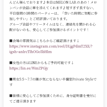
んどん弾んでおります♪本日はMELON LAB.のあの！メロ
ンパンが会話に華を添えてくれます♪短すぎず長すない、
平日昼間の1時間のパーティーは、「空いた時間に気軽に参
加しやすい」とご好評頂いております。
グループ会話やフリータイムはなく、連絡先を聞かれる心
配がないのも、安心してご参加頂けるポイントです！
■会場の雰囲気はこちらからご確認頂けます↓
https://www.instagram.com/reel/DLjgPdmT2XE/?
igsh=anlrcTlhOGo5bHlm
■女性の方はLINEからもご予約可能です↓
https://lin.ee/WmZPGjy
■男女5:5～7:7の隣が気にならない半個室Private Styleで
す
■皆様に安心してご参加頂くために、身分証明書を受付に
てご提示頂きます