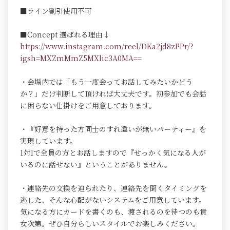
■ライン割引使用不可
■Concept 選ばれる理由↓
https://www.instagram.com/reel/DKa2jd8zPPr/?
igsh=MXZmMmZ5MXlic3A0MA==
・会場内では「もう一度会ってお話してみたいかどう
か？」だけ判断して頂ければ大丈夫です。初参加でも会話
に困らない仕掛けをご用意しております。
・『好意を持った方同士のすれ違いが無いパーティー』を
実現しています。
1対1で全員の方とお話しますので『せっかく気になる人が
いるのに話せない』ということがありません。
・連絡先の交換を迫られたり、連絡先を聞くタイミングを
逃した、そんな心配がないシステムをご用意しています。
気になる方にカードを書くのも、渡されるのを待つのも貴
女次第。ぜひ自分らしいスタイルでお楽しみください。