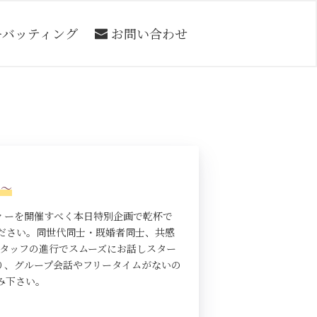
ーバッティング
お問い合わせ
う～
ィーを開催すべく本日特別企画で乾杯で
ださい。同世代同士・既婚者同士、共感
スタッフの進行でスムーズにお話しスター
り、グループ会話やフリータイムがないの
み下さい。