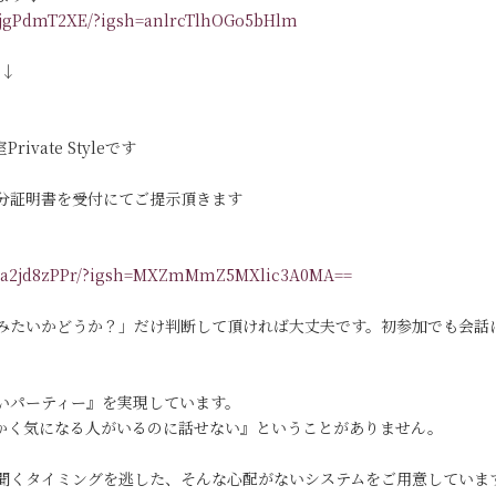
DLjgPdmT2XE/?igsh=anlrcTlhOGo5bHlm
す↓
vate Styleです
分証明書を受付にてご提示頂きます
/DKa2jd8zPPr/?igsh=MXZmMmZ5MXlic3A0MA==
みたいかどうか？」だけ判断して頂ければ大丈夫です。初参加でも会話
いパーティー』を実現しています。
っかく気になる人がいるのに話せない』ということがありません。
聞くタイミングを逃した、そんな心配がないシステムをご用意していま