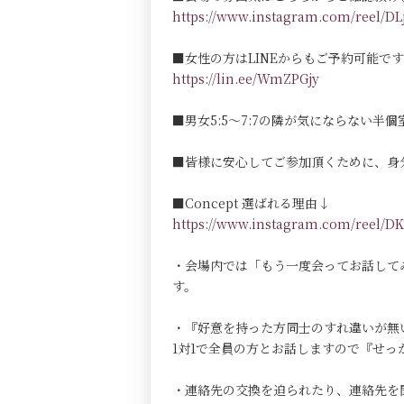
https://www.instagram.com/reel/
■女性の方はLINEからもご予約可能で
https://lin.ee/WmZPGjy
■男女5:5～7:7の隣が気にならない半個室Pri
■皆様に安心してご参加頂くために、身
■Concept 選ばれる理由↓
https://www.instagram.com/reel
・会場内では「もう一度会ってお話して
す。
・『好意を持った方同士のすれ違いが無
1対1で全員の方とお話しますので『せ
・連絡先の交換を迫られたり、連絡先を