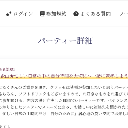
ログイン
参加規約
よくある質問
ノ
パーティー詳細
 ebisu
cial企画★忙しい日常の中の自分時間を大切に～一緒に乾杯しよ
とたくさんのご意見を頂き、クラッセは皆様が参加したいと思うパーテ
もちろん、ソフトドリンクもございますので、お好きなものをお選びく
ご参加頂ける、内容の濃い充実した1時間のパーティーです。ベテラン
っかりとしたシステムでスムーズに進み、お話し中に連絡先を聞かれた
。忙しい日常の１時間だけ「自分のために」居心地の良い空間でお楽し
ます↓