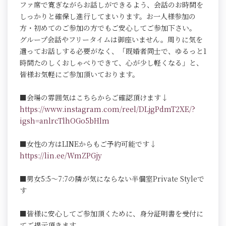
ファ席で寛ぎながらお話しができるよう、会話のお時間を
しっかりと確保し進行してまいります。お一人様参加の
方・初めてのご参加の方でもご安心してご参加下さい。
グループ会話やフリータイムは御座いません。周りに気を
遣ってお話しする必要がなく、「既婚者同士で、ゆるっと1
時間たのしくおしゃべりできて、心が少し軽くなる」と、
皆様お気軽にご参加頂いております。
■会場の雰囲気はこちらからご確認頂けます↓
https://www.instagram.com/reel/DLjgPdmT2XE/?
igsh=anlrcTlhOGo5bHlm
■女性の方はLINEからもご予約可能です↓
https://lin.ee/WmZPGjy
■男女5:5～7:7の隣が気にならない半個室Private Styleで
す
■皆様に安心してご参加頂くために、身分証明書を受付に
てご提示頂きます