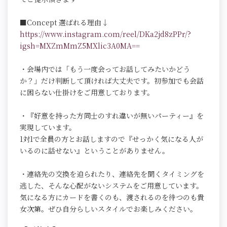
■Concept 選ばれる理由↓
https://www.instagram.com/reel/DKa2jd8zPPr/?
igsh=MXZmMmZ5MXlic3A0MA==
・会場内では「もう一度会ってお話してみたいかどう
か？」だけ判断して頂ければ大丈夫です。初参加でも会話
に困らない仕掛けをご用意しております。
・『好意を持った方同士のすれ違いが無いパーティー』を
実現しています。
1対1で全員の方とお話しますので『せっかく気になる人が
いるのに話せない』ということがありません。
・連絡先の交換を迫られたり、連絡先を聞くタイミングを
逃した、そんな心配がないシステムをご用意しています。
気になる方にカードを書くのも、渡されるのを待つのも貴
女次第。ぜひ自分らしいスタイルでお楽しみください。