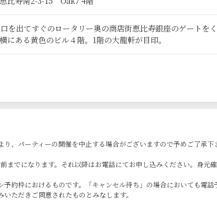
寿南2-3-15 Oak7 4階
西口を出てすぐのロータリー奥の商店街恵比寿銀座のゲートを
横にある黄色のビル４階。1階の大龍軒が目印。
より、パーティーの開催を中止する場合がございますので予めご了承下
0分前までになります。それ以降はお電話にてお申し込みください。身元
ン予約枠におけるものです。「キャンセル待ち」の場合においても電話
みいただきご同意されたものとみなします。