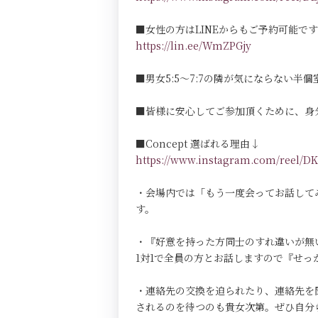
■女性の方はLINEからもご予約可能で
https://lin.ee/WmZPGjy
■男女5:5～7:7の隣が気にならない半個室Pri
■皆様に安心してご参加頂くために、身
■Concept 選ばれる理由↓
https://www.instagram.com/reel
・会場内では「もう一度会ってお話して
す。
・『好意を持った方同士のすれ違いが無
1対1で全員の方とお話しますので『せ
・連絡先の交換を迫られたり、連絡先を
されるのを待つのも貴女次第。ぜひ自分