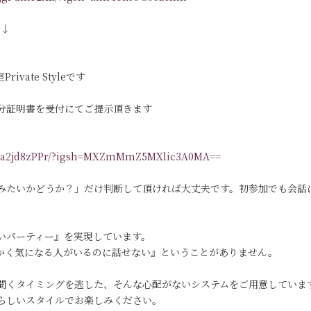
す↓
vate Styleです
分証明書を受付にてご提示頂きます
/DKa2jd8zPPr/?igsh=MXZmMmZ5MXlic3A0MA==
みたいかどうか？」だけ判断して頂ければ大丈夫です。初参加でも会話
いパーティー』を実現しています。
っかく気になる人がいるのに話せない』ということがありません。
聞くタイミングを逃した、そんな心配がないシステムをご用意していま
らしいスタイルでお楽しみください。