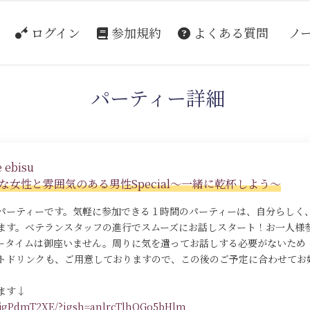
ログイン
参加規約
よくある質問
ノ
パーティー詳細
 ebisu
女性と雰囲気のある男性Special～一緒に乾杯しよう～
パーティーです。気軽に参加できる１時間のパーティーは、自分らしく
ます。ベテランスタッフの進行でスムーズにお話しスタート！お一人様
ータイムは御座いません。周りに気を遣ってお話しする必要がないため
トドリンクも、ご用意しておりますので、この後のご予定に合わせてお
ます↓
DLjgPdmT2XE/?igsh=anlrcTlhOGo5bHlm