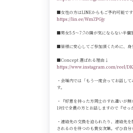
■女性の方はLINEからもご予約可能で
https://lin.ee/WmZPGjy
■男女5:5～7:7の隣が気にならない半個室Pri
■皆様に安心してご参加頂くために、身
■Concept 選ばれる理由↓
https://www.instagram.com/reel
・会場内では「もう一度会ってお話して
す。
・『好意を持った方同士のすれ違いが無
1対1で全員の方とお話しますので『せ
・連絡先の交換を迫られたり、連絡先を
されるのを待つのも貴女次第。ぜひ自分