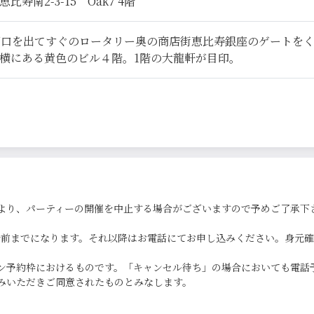
寿南2-3-15 Oak7 4階
西口を出てすぐのロータリー奥の商店街恵比寿銀座のゲートを
横にある黄色のビル４階。1階の大龍軒が目印。
より、パーティーの開催を中止する場合がございますので予めご了承下
0分前までになります。それ以降はお電話にてお申し込みください。身元
ン予約枠におけるものです。「キャンセル待ち」の場合においても電話
みいただきご同意されたものとみなします。