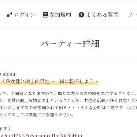
ログイン
参加規約
よくある質問
ノ
パーティー詳細
 ebisu
キレイ系女性と紳士的男性～一緒に乾杯しよう～
イルで、半個室となりますので、周りの方からの視線を気にすることなく
で、同世代同士既婚者同士ということから、共通の話題が多く自然と会
介いたしますので直接聞かれて困る・・・そんな心配は不要です！はじ
ラックスしてお気軽にご参加ください。
ます↓
DLjgPdmT2XE/?igsh=anlrcTlhOGo5bHlm