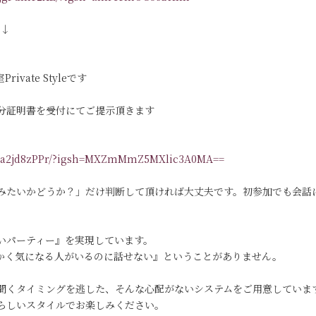
す↓
vate Styleです
分証明書を受付にてご提示頂きます
/DKa2jd8zPPr/?igsh=MXZmMmZ5MXlic3A0MA==
みたいかどうか？」だけ判断して頂ければ大丈夫です。初参加でも会話
いパーティー』を実現しています。
っかく気になる人がいるのに話せない』ということがありません。
聞くタイミングを逃した、そんな心配がないシステムをご用意していま
らしいスタイルでお楽しみください。