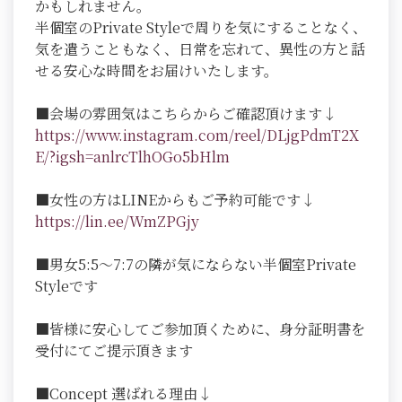
かもしれません。
半個室のPrivate Styleで周りを気にすることなく、
気を遣うこともなく、日常を忘れて、異性の方と話
せる安心な時間をお届けいたします。
■会場の雰囲気はこちらからご確認頂けます↓
https://www.instagram.com/reel/DLjgPdmT2X
E/?igsh=anlrcTlhOGo5bHlm
■女性の方はLINEからもご予約可能です↓
https://lin.ee/WmZPGjy
■男女5:5～7:7の隣が気にならない半個室Private
Styleです
■皆様に安心してご参加頂くために、身分証明書を
受付にてご提示頂きます
■Concept 選ばれる理由↓