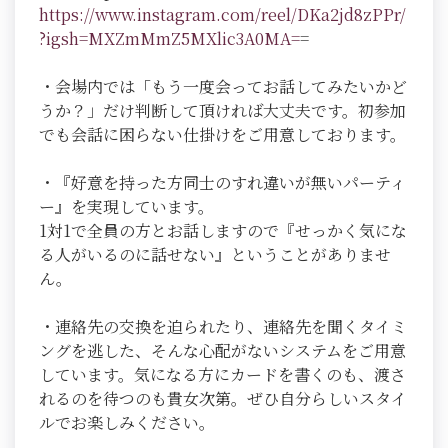
https://www.instagram.com/reel/DKa2jd8zPPr/
?igsh=MXZmMmZ5MXlic3A0MA=
=
・会場内では「もう一度会ってお話してみたいかど
うか？」だけ判断して頂ければ大丈夫です。初参加
でも会話に困らない仕掛けをご用意しております。
・『好意を持った方同士のすれ違いが無いパーティ
ー』を実現しています。
1対1で全員の方とお話しますので『せっかく気にな
る人がいるのに話せない』ということがありませ
ん。
・連絡先の交換を迫られたり、連絡先を聞くタイミ
ングを逃した、そんな心配がないシステムをご用意
しています。気になる方にカードを書くのも、渡さ
れるのを待つのも貴女次第。ぜひ自分らしいスタイ
ルでお楽しみください。