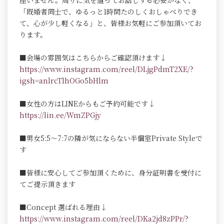
座いません。周りに気を遣ってお話しする必要がなく、
「既婚者同士で、ゆるっと1時間たのしくおしゃべりでき
て、心が少し軽くなる」と、皆様お気軽にご参加頂いてお
ります。
■会場の雰囲気はこちらからご確認頂けます↓
https://www.instagram.com/reel/DLjgPdmT2XE/?
igsh=anlrcTlhOGo5bHlm
■女性の方はLINEからもご予約可能です↓
https://lin.ee/WmZPGjy
■男女5:5～7:7の隣が気にならない半個室Private Styleで
す
■皆様に安心してご参加頂くために、身分証明書を受付に
てご提示頂きます
■Concept 選ばれる理由↓
https://www.instagram.com/reel/DKa2jd8zPPr/?