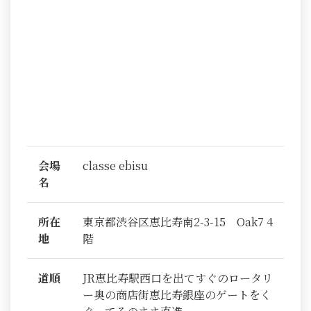
会場
classe ebisu
名
所在
東京都渋谷区恵比寿南2-3-15 Oak7 4
地
階
道順
JR恵比寿駅西口を出てすぐのロータリ
ー奥の商店街恵比寿銀座のゲートをく