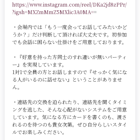
https://www.instagram.com/reel/DKa2jd8zPPr/
?igsh=MXZmMmZ5MXlic3A0MA=
=
・会場内では「もう一度会ってお話してみたいかど
うか？」だけ判断して頂ければ大丈夫です。初参加
でも会話に困らない仕掛けをご用意しております。
・『好意を持った方同士のすれ違いが無いパーティ
ー』を実現しています。
1対1で全員の方とお話しますので『せっかく気にな
る人がいるのに話せない』ということがありませ
ん。
・連絡先の交換を迫られたり、連絡先を聞くタイミ
ングを逃した、そんな心配がないシステムをご用意
しています。気になる方にカードを書くのも、渡さ
れるのを待つのも貴女次第。ぜひ自分らしいスタイ
ルでお楽しみください。