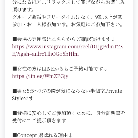
分になるほど...リラックスして寛ぎながらお楽しみ
頂けます。
グループ会話やフリータイムはなく、9割以上が初
参加・お一人様参加です。お気軽にご参加下さい。
■会場の雰囲気はこちらからご確認頂けます↓
https://www.instagram.com/reel/DLjgPdmT2X
E/?igsh=anlrcTlhOGo5bHlm
■女性の方はLINEからもご予約可能です↓
https://lin.ee/WmZPGjy
■男女5:5～7:7の隣が気にならない半個室Private
Styleです
■皆様に安心してご参加頂くために、身分証明書を
受付にてご提示頂きます
■Concept 選ばれる理由↓