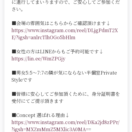
に進行してまいりますので、ご安心してご参加くだ
さい。
■会場の雰囲気はこちらからご確認頂けます↓
https://www.instagram.com/reel/DLjgPdmT2X
E/?igsh=anlrcTlhOGo5bHlm
■女性の方はLINEからもご予約可能です↓
https://lin.ee/WmZPGjy
■男女5:5～7:7の隣が気にならない半個室Private
Styleです
■皆様に安心してご参加頂くために、身分証明書を
受付にてご提示頂きます
■Concept 選ばれる理由↓
https://www.instagram.com/reel/DKa2jd8zPPr/
?igsh=MXZmMmZ5MXlic3A0MA=
=