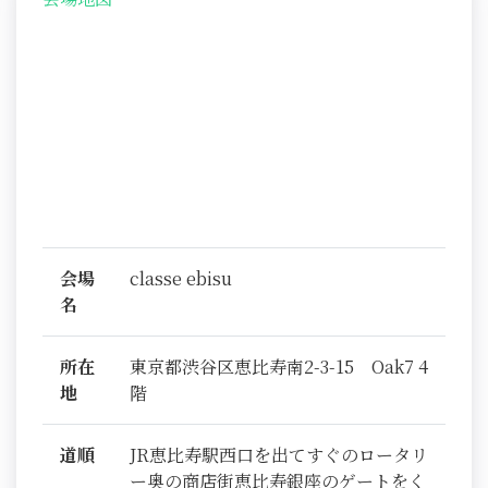
会場
classe ebisu
名
所在
東京都渋谷区恵比寿南2-3-15 Oak7 4
地
階
道順
JR恵比寿駅西口を出てすぐのロータリ
ー奥の商店街恵比寿銀座のゲートをく