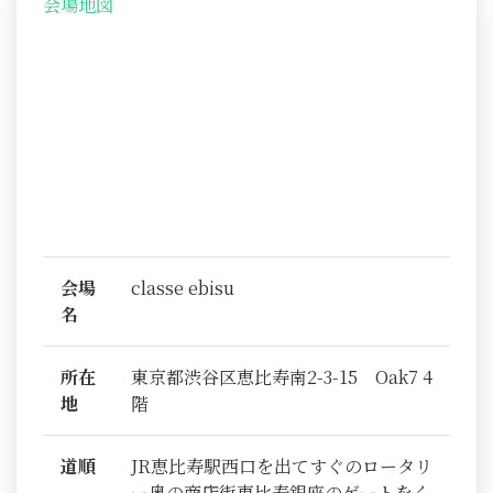
会場地図
会場
classe ebisu
名
所在
東京都渋谷区恵比寿南2-3-15 Oak7 4
地
階
道順
JR恵比寿駅西口を出てすぐのロータリ
ー奥の商店街恵比寿銀座のゲートをく