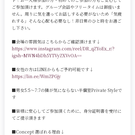
ト！お一人様参加の方・初めてのご参加の方もご安心して
ご参加頂けます。グループ会話やフリータイムは御座いま
せん。周りに気を遣ってお話しする必要がないため「気疲
れする」そんな心配も必要なし！非日常のひと時をお過ご
し下さい。
■会場の雰囲気はこちらからご確認頂けます↓
https://www.instagram.com/reel/DR_qZYoEx_r/?
igsh=MWN4bDh5YTVyZXVvOA==
■女性の方はLINEからもご予約可能です↓
https://lin.ee/WmZPGjy
■男女5:5～7:7の隣が気にならない半個室Private Styleで
す
■皆様に安心してご参加頂くために、身分証明書を受付に
てご提示頂きます
■Concept 選ばれる理由↓