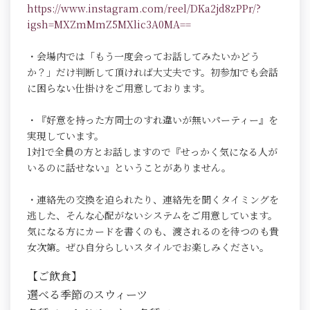
https://www.instagram.com/reel/DKa2jd8zPPr/?
igsh=MXZmMmZ5MXlic3A0MA==
・会場内では「もう一度会ってお話してみたいかどう
か？」だけ判断して頂ければ大丈夫です。初参加でも会話
に困らない仕掛けをご用意しております。
・『好意を持った方同士のすれ違いが無いパーティー』を
実現しています。
1対1で全員の方とお話しますので『せっかく気になる人が
いるのに話せない』ということがありません。
・連絡先の交換を迫られたり、連絡先を聞くタイミングを
逃した、そんな心配がないシステムをご用意しています。
気になる方にカードを書くのも、渡されるのを待つのも貴
女次第。ぜひ自分らしいスタイルでお楽しみください。
【ご飲食】
選べる季節のスウィーツ