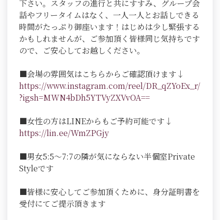
下さい。スタッフの進行と共にすすみ、グループ会
話やフリータイムはなく、一人一人とお話しできる
時間がたっぷり御座います！はじめは少し緊張する
かもしれませんが、ご参加頂く皆様同じ気持ちです
ので、ご安心してお越しください。
■会場の雰囲気はこちらからご確認頂けます↓
https://www.instagram.com/reel/DR_qZYoEx_r/
?igsh=MWN4bDh5YTVyZXVvOA==
■女性の方はLINEからもご予約可能です↓
https://lin.ee/WmZPGjy
■男女5:5～7:7の隣が気にならない半個室Private
Styleです
■皆様に安心してご参加頂くために、身分証明書を
受付にてご提示頂きます