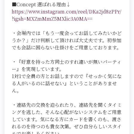
■Concept 選ばれる理由↓
https://www.instagram.com/reel/DKa2jd8zPPr/
?igsh=MXZmMmZ5MXlic3A0MA=
=
・会場内では「もう一度会ってお話してみたいかど
うか？」だけ判断して頂ければ大丈夫です。初参加
でも会話に困らない仕掛けをご用意しております。
・『好意を持った方同士のすれ違いが無いパーティ
ー』を実現しています。
1対1で全員の方とお話しますので『せっかく気にな
る人がいるのに話せない』ということがありませ
ん。
・連絡先の交換を迫られたり、連絡先を聞くタイミ
ングを逃した、そんな心配がないシステムをご用意
しています。気になる方にカードを書くのも、渡さ
れるのを待つのも貴女次第。ぜひ自分らしいスタイ
ルでお楽しみください。