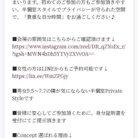
まいります。初めてのご参加の方もご参加頂きやす
い、半個室スタイルでプライバシーが守られた空間
で、「貴重な自分時間」をお過ごしください♪
■会場の雰囲気はこちらからご確認頂けます↓
https://www.instagram.com/reel/DR_qZYoEx_r/
?igsh=MWN4bDh5YTVyZXVvOA==
■女性の方はLINEからもご予約可能です↓
https://lin.ee/WmZPGjy
■男女5:5～7:7の隣が気にならない半個室Private
Styleです
■皆様に安心してご参加頂くために、身分証明書を
受付にてご提示頂きます
■Concept 選ばれる理由↓