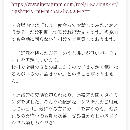
https://www.instagram.com/reel/DKa2jd8zPPr/
?igsh=MXZmMmZ5MXlic3A0MA=
=
・会場内では「もう一度会ってお話してみたいかど
うか？」だけ判断して頂ければ大丈夫です。初参加
でも会話に困らない仕掛けをご用意しております。
・『好意を持った方同士のすれ違いが無いパーティ
ー』を実現しています。
1対1で全員の方とお話しますので『せっかく気にな
る人がいるのに話せない』ということがありませ
ん。
・連絡先の交換を迫られたり、連絡先を聞くタイミ
ングを逃した、そんな心配がないシステムをご用意
しています。気になる方にカードを書くのも、渡さ
れるのを待つのも貴女次第。ぜひ自分らしいスタイ
ルでお楽しみください。