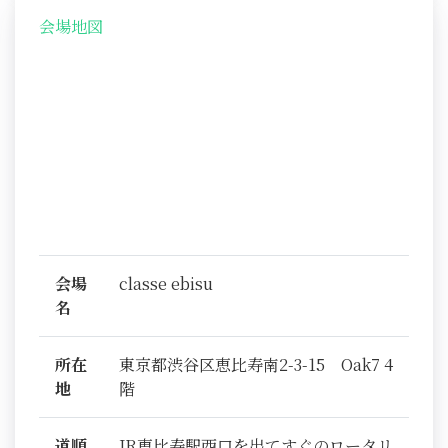
会場地図
会場
classe ebisu
名
所在
東京都渋谷区恵比寿南2-3-15 Oak7 4
地
階
道順
JR恵比寿駅西口を出てすぐのロータリ