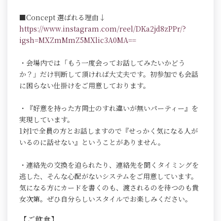
■Concept 選ばれる理由↓
https://www.instagram.com/reel/DKa2jd8zPPr/?
igsh=MXZmMmZ5MXlic3A0MA==
・会場内では「もう一度会ってお話してみたいかどう
か？」だけ判断して頂ければ大丈夫です。初参加でも会話
に困らない仕掛けをご用意しております。
・『好意を持った方同士のすれ違いが無いパーティー』を
実現しています。
1対1で全員の方とお話しますので『せっかく気になる人が
いるのに話せない』ということがありません。
・連絡先の交換を迫られたり、連絡先を聞くタイミングを
逃した、そんな心配がないシステムをご用意しています。
気になる方にカードを書くのも、渡されるのを待つのも貴
女次第。ぜひ自分らしいスタイルでお楽しみください。
【ご飲食】