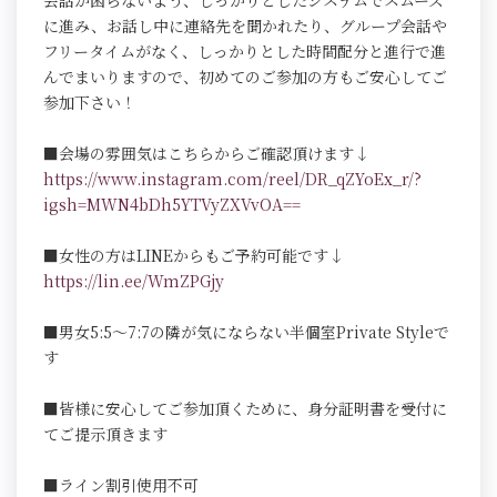
会話が困らないよう、しっかりとしたシステムでスムーズ
に進み、お話し中に連絡先を聞かれたり、グループ会話や
フリータイムがなく、しっかりとした時間配分と進行で進
んでまいりますので、初めてのご参加の方もご安心してご
参加下さい！
■会場の雰囲気はこちらからご確認頂けます↓
https://www.instagram.com/reel/DR_qZYoEx_r/?
igsh=MWN4bDh5YTVyZXVvOA==
■女性の方はLINEからもご予約可能です↓
https://lin.ee/WmZPGjy
■男女5:5～7:7の隣が気にならない半個室Private Styleで
す
■皆様に安心してご参加頂くために、身分証明書を受付に
てご提示頂きます
■ライン割引使用不可