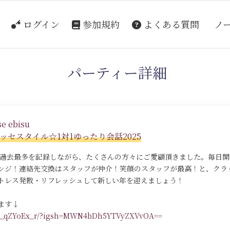
ログイン
参加規約
よくある質問
ノ
パーティー詳細
e ebisu
セスタイル☆1対1ゆったり会話2025
者数過去最多を記録しながら、たくさんの方々にご愛顧頂きました。毎日開
ンジ！連絡先交換はスタッフが仲介！笑顔のスタッフが最高！と、クラ
トレス発散・リフレッシュして新しい年を迎えましょう！
ます↓
/DR_qZYoEx_r/?igsh=MWN4bDh5YTVyZXVvOA==