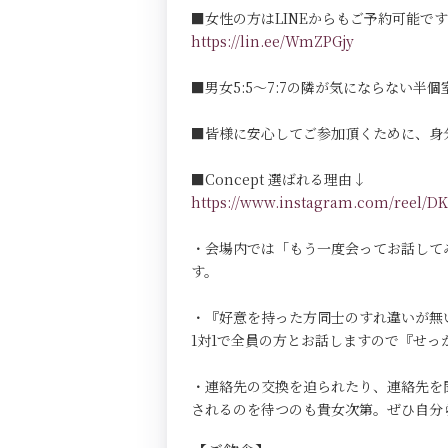
■女性の方はLINEからもご予約可能で
https://lin.ee/WmZPGjy
■男女5:5～7:7の隣が気にならない半個室Pri
■皆様に安心してご参加頂くために、身
■Concept 選ばれる理由↓
https://www.instagram.com/reel
・会場内では「もう一度会ってお話して
す。
・『好意を持った方同士のすれ違いが無
1対1で全員の方とお話しますので『せ
・連絡先の交換を迫られたり、連絡先を
されるのを待つのも貴女次第。ぜひ自分