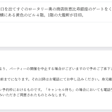
西口を出てすぐのロータリー奥の商店街恵比寿銀座のゲートを
横にある黄色のビル４階。1階の大龍軒が目印。
より、パーティーの開催を中止する場合がございますので予めご了承下
0分前までになります。それ以降はお電話にてお申し込みください。身元
ン予約枠におけるものです。「キャンセル待ち」の場合においても電話
みいただきご同意されたものとみなします。