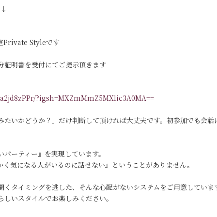
す↓
vate Styleです
分証明書を受付にてご提示頂きます
/DKa2jd8zPPr/?igsh=MXZmMmZ5MXlic3A0MA==
みたいかどうか？」だけ判断して頂ければ大丈夫です。初参加でも会話
いパーティー』を実現しています。
っかく気になる人がいるのに話せない』ということがありません。
聞くタイミングを逃した、そんな心配がないシステムをご用意していま
らしいスタイルでお楽しみください。