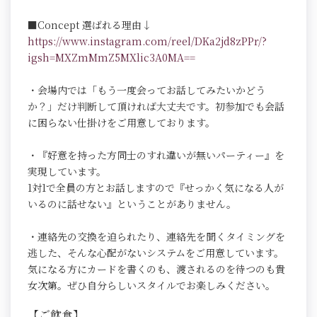
■Concept 選ばれる理由↓
https://www.instagram.com/reel/DKa2jd8zPPr/?
igsh=MXZmMmZ5MXlic3A0MA==
・会場内では「もう一度会ってお話してみたいかどう
か？」だけ判断して頂ければ大丈夫です。初参加でも会話
に困らない仕掛けをご用意しております。
・『好意を持った方同士のすれ違いが無いパーティー』を
実現しています。
1対1で全員の方とお話しますので『せっかく気になる人が
いるのに話せない』ということがありません。
・連絡先の交換を迫られたり、連絡先を聞くタイミングを
逃した、そんな心配がないシステムをご用意しています。
気になる方にカードを書くのも、渡されるのを待つのも貴
女次第。ぜひ自分らしいスタイルでお楽しみください。
【ご飲食】