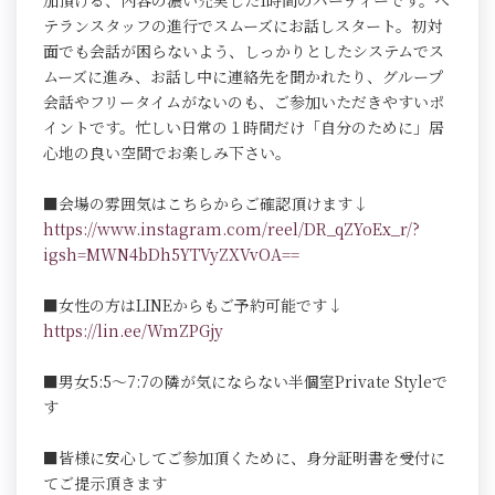
加頂ける、内容の濃い充実した1時間のパーティーです。ベ
テランスタッフの進行でスムーズにお話しスタート。初対
面でも会話が困らないよう、しっかりとしたシステムでス
ムーズに進み、お話し中に連絡先を聞かれたり、グループ
会話やフリータイムがないのも、ご参加いただきやすいポ
イントです。忙しい日常の１時間だけ「自分のために」居
心地の良い空間でお楽しみ下さい。
■会場の雰囲気はこちらからご確認頂けます↓
https://www.instagram.com/reel/DR_qZYoEx_r/?
igsh=MWN4bDh5YTVyZXVvOA==
■女性の方はLINEからもご予約可能です↓
https://lin.ee/WmZPGjy
■男女5:5～7:7の隣が気にならない半個室Private Styleで
す
■皆様に安心してご参加頂くために、身分証明書を受付に
てご提示頂きます