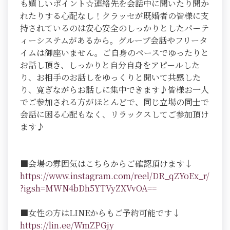
も嬉しいポイント☆連絡先を会話中に聞いたり聞か
れたりする心配なし！クラッセが既婚者の皆様に支
持されているのは安心安全のしっかりとしたパーテ
ィーシステムがあるから。グループ会話やフリータ
イムは御座いません。ご自身のペースでゆったりと
お話し頂き、しっかりと自分自身をアピールした
り、お相手のお話しをゆっくりと聞いて共感した
り、寛ぎながらお話しに集中できます♪皆様お一人
でご参加される方がほとんどで、同じ立場の同士で
会話に困る心配もなく、リラックスしてご参加頂け
ます♪
■会場の雰囲気はこちらからご確認頂けます↓
https://www.instagram.com/reel/DR_qZYoEx_r/
?igsh=MWN4bDh5YTVyZXVvOA==
■女性の方はLINEからもご予約可能です↓
https://lin.ee/WmZPGjy