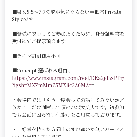
■男女5:5～7:7の隣が気にならない半個室Private
Styleです
■皆様に安心してご参加頂くために、身分証明書を
受付にてご提示頂きます
■ライン割引使用不可
■Concept 選ばれる理由↓
https://www.instagram.com/reel/DKa2jd8zPPr/
?igsh=MXZmMmZ5MXlic3A0MA=
=
・会場内では「もう一度会ってお話してみたいかど
うか？」だけ判断して頂ければ大丈夫です。初参加
でも会話に困らない仕掛けをご用意しております。
・『好意を持った方同士のすれ違いが無いパーティ
ー』を実現しています。