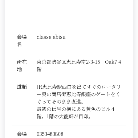
会場
classe ebisu
名
所在
東京都渋谷区恵比寿南2-3-15 Oak7 4
地
階
道順
JR恵比寿駅西口を出てすぐのロータリ
ー奥の商店街恵比寿銀座のゲートをく
ぐってそのまま直進。
最初の信号の横にある黄色のビル４
階。1階の大龍軒が目印。
会場
0353483808