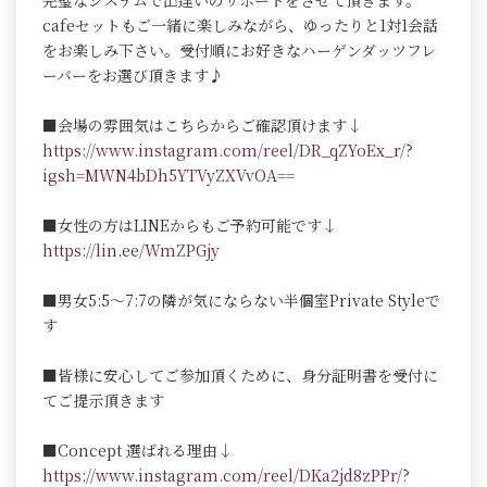
完璧なシステムで出逢いのサポートをさせて頂きます。
cafeセットもご一緒に楽しみながら、ゆったりと1対1会話
をお楽しみ下さい。受付順にお好きなハーゲンダッツフレ
ーバーをお選び頂きます♪
■会場の雰囲気はこちらからご確認頂けます↓
https://www.instagram.com/reel/DR_qZYoEx_r/?
igsh=MWN4bDh5YTVyZXVvOA==
■女性の方はLINEからもご予約可能です↓
https://lin.ee/WmZPGjy
■男女5:5～7:7の隣が気にならない半個室Private Styleで
す
■皆様に安心してご参加頂くために、身分証明書を受付に
てご提示頂きます
■Concept 選ばれる理由↓
https://www.instagram.com/reel/DKa2jd8zPPr/?