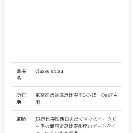
会場
classe ebisu
名
所在
東京都渋谷区恵比寿南2-3-15 Oak7 4
地
階
道順
JR恵比寿駅西口を出てすぐのロータリ
ー奥の商店街恵比寿銀座のゲートをく