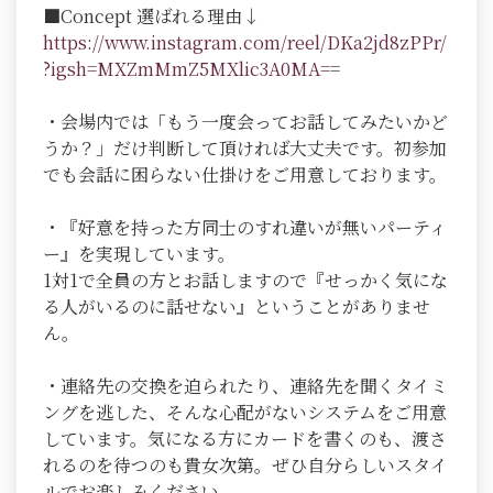
■Concept 選ばれる理由↓
https://www.instagram.com/reel/DKa2jd8zPPr/
?igsh=MXZmMmZ5MXlic3A0MA=
=
・会場内では「もう一度会ってお話してみたいかど
うか？」だけ判断して頂ければ大丈夫です。初参加
でも会話に困らない仕掛けをご用意しております。
・『好意を持った方同士のすれ違いが無いパーティ
ー』を実現しています。
1対1で全員の方とお話しますので『せっかく気にな
る人がいるのに話せない』ということがありませ
ん。
・連絡先の交換を迫られたり、連絡先を聞くタイミ
ングを逃した、そんな心配がないシステムをご用意
しています。気になる方にカードを書くのも、渡さ
れるのを待つのも貴女次第。ぜひ自分らしいスタイ
ルでお楽しみください。