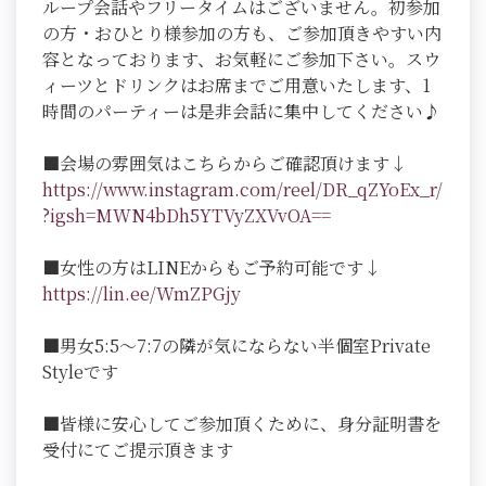
ループ会話やフリータイムはございません。初参加
の方・おひとり様参加の方も、ご参加頂きやすい内
容となっております、お気軽にご参加下さい。スウ
ィーツとドリンクはお席までご用意いたします、1
時間のパーティーは是非会話に集中してください♪
■会場の雰囲気はこちらからご確認頂けます↓
https://www.instagram.com/reel/DR_qZYoEx_r/
?igsh=MWN4bDh5YTVyZXVvOA==
■女性の方はLINEからもご予約可能です↓
https://lin.ee/WmZPGjy
■男女5:5～7:7の隣が気にならない半個室Private
Styleです
■皆様に安心してご参加頂くために、身分証明書を
受付にてご提示頂きます