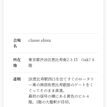
会場
classe ebisu
名
所在
東京都渋谷区恵比寿南2-3-15 Oak7 4
地
階
道順
JR恵比寿駅西口を出てすぐのロータリ
ー奥の商店街恵比寿銀座のゲートをく
ぐってそのまま直進。
最初の信号の横にある黄色のビル４
階。1階の大龍軒が目印。