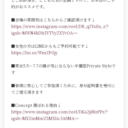
とご好評頂き、とても人気の企画ですので、お早目のご予
約がおススメです。
■会場の雰囲気はこちらからご確認頂けます↓
https://www.instagram.com/reel/DR_qZYoEx_r/?
igsh=MWN4bDh5YTVyZXVvOA==
■女性の方はLINEからもご予約可能です↓
https://lin.ee/WmZPGjy
■男女5:5～7:7の隣が気にならない半個室Private Styleで
す
■皆様に安心してご参加頂くために、身分証明書を受付に
てご提示頂きます
■Concept 選ばれる理由↓
https://www.instagram.com/reel/DKa2jd8zPPr/?
igsh=MXZmMmZ5MXlic3A0MA==