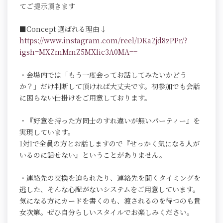
てご提示頂きます
■Concept 選ばれる理由↓
https://www.instagram.com/reel/DKa2jd8zPPr/?
igsh=MXZmMmZ5MXlic3A0MA==
・会場内では「もう一度会ってお話してみたいかどう
か？」だけ判断して頂ければ大丈夫です。初参加でも会話
に困らない仕掛けをご用意しております。
・『好意を持った方同士のすれ違いが無いパーティー』を
実現しています。
1対1で全員の方とお話しますので『せっかく気になる人が
いるのに話せない』ということがありません。
・連絡先の交換を迫られたり、連絡先を聞くタイミングを
逃した、そんな心配がないシステムをご用意しています。
気になる方にカードを書くのも、渡されるのを待つのも貴
女次第。ぜひ自分らしいスタイルでお楽しみください。