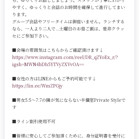
ら、ゆっくりお話ししましょう。スタッフが丁寧にわかり
やすく、ゆっくりと会話のお時間を確保して進行してまい
ります。
グループ会話やフリータイムは御座いません。ランチする
なら、一人より二人で...土曜日のお昼ご飯は、是非クラッ
セにご参加下さい。
■会場の雰囲気はこちらからご確認頂けます↓
https://www.instagram.com/reel/DR_qZYoEx_r/?
igsh=MWN4bDh5YTVyZXVvOA==
■女性の方はLINEからもご予約可能です↓
https://lin.ee/WmZPGjy
■男女5:5～7:7の隣が気にならない半個室Private Styleで
す
■ライン割引使用不可
■皆様に安心してご参加頂くために、身分証明書を受付に