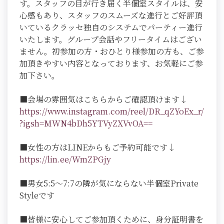
す。スタッフの目が行き届く半個室スタイルは、安
心感もあり、スタッフのスムーズな進行とご好評頂
いているクラッセ独自のシステムでパーティー進行
いたします。グループ会話やフリータイムはござい
ません。初参加の方・おひとり様参加の方も、ご参
加頂きやすい内容となっております、お気軽にご参
加下さい。
■会場の雰囲気はこちらからご確認頂けます↓
https://www.instagram.com/reel/DR_qZYoEx_r/
?igsh=MWN4bDh5YTVyZXVvOA==
■女性の方はLINEからもご予約可能です↓
https://lin.ee/WmZPGjy
■男女5:5～7:7の隣が気にならない半個室Private
Styleです
■皆様に安心してご参加頂くために、身分証明書を