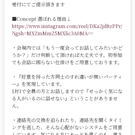
受付にてご提示頂きます
■Concept 選ばれる理由↓
https://www.instagram.com/reel/DKa2jd8zPPr/
?igsh=MXZmMmZ5MXlic3A0MA=
=
・会場内では「もう一度会ってお話してみたいかど
うか？」だけ判断して頂ければ大丈夫です。初参加
でも会話に困らない仕掛けをご用意しております。
・『好意を持った方同士のすれ違いが無いパーティ
ー』を実現しています。
1対1で全員の方とお話しますので『せっかく気にな
る人がいるのに話せない』ということがありませ
ん。
・連絡先の交換を迫られたり、連絡先を聞くタイミ
ングを逃した、そんな心配がないシステムをご用意
しています。気になる方にカードを書くのも、渡さ