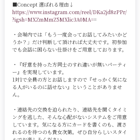
■Concept 選ばれる理由↓
https://www.instagram.com/reel/DKa2jd8zPPr/
?igsh=MXZmMmZ5MXlic3A0MA=
=
・会場内では「もう一度会ってお話してみたいかど
うか？」だけ判断して頂ければ大丈夫です。初参加
でも会話に困らない仕掛けをご用意しております。
・『好意を持った方同士のすれ違いが無いパーティ
ー』を実現しています。
1対1で全員の方とお話しますので『せっかく気にな
る人がいるのに話せない』ということがありませ
ん。
・連絡先の交換を迫られたり、連絡先を聞くタイミ
ングを逃した、そんな心配がないシステムをご用意
しています。気になる方にカードを書くのも、渡さ
れるのを待つのも貴女次第。ぜひ自分らしいスタイ
ルでお楽しみください。