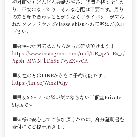
初対面でもどんどん会話が弾み、時間を持て余した
り、不安になったり...そんな心配は不要です。周り
の方と顔を合わすことが少なくプライバシーが守ら
れたソファラウンジclasse ebisuへお気軽にご参加
下さい。
■会場の雰囲気はこちらからご確認頂けます↓
https://www.instagram.com/reel/DR_qZYoEx_r/
?igsh=MWN4bDh5YTVyZXVvOA==
■女性の方はLINEからもご予約可能です↓
https://lin.ee/WmZPGjy
■男女5:5～7:7の隣が気にならない半個室Private
Styleです
■皆様に安心してご参加頂くために、身分証明書を
受付にてご提示頂きます