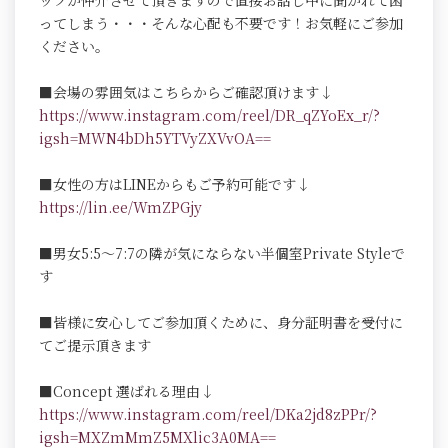
ッフが仲介させて頂きますので直接お話し中に聞かれて困
ってしまう・・・そんな心配も不要です！お気軽にご参加
ください。
■会場の雰囲気はこちらからご確認頂けます↓
https://www.instagram.com/reel/DR_qZYoEx_r/?
igsh=MWN4bDh5YTVyZXVvOA==
■女性の方はLINEからもご予約可能です↓
https://lin.ee/WmZPGjy
■男女5:5～7:7の隣が気にならない半個室Private Styleで
す
■皆様に安心してご参加頂くために、身分証明書を受付に
てご提示頂きます
■Concept 選ばれる理由↓
https://www.instagram.com/reel/DKa2jd8zPPr/?
igsh=MXZmMmZ5MXlic3A0MA==