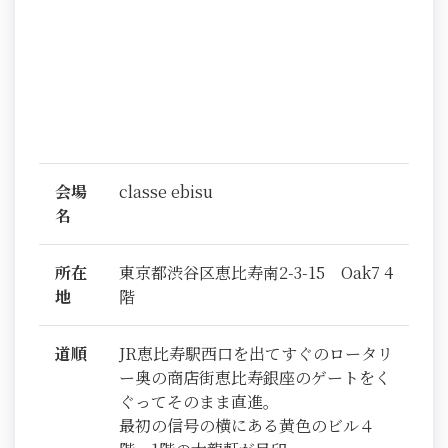
会場
classe ebisu
名
所在
東京都渋谷区恵比寿南2-3-15 Oak7 4
地
階
道順
JR恵比寿駅西口を出てすぐのロータリ
ー奥の商店街恵比寿銀座のゲートをく
ぐってそのまま直進。
最初の信号の横にある黄色のビル４