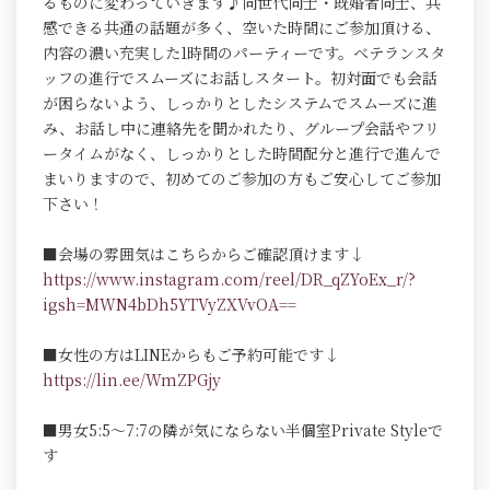
るものに変わっていきます♪同世代同士・既婚者同士、共
感できる共通の話題が多く、空いた時間にご参加頂ける、
内容の濃い充実した1時間のパーティーです。ベテランスタ
ッフの進行でスムーズにお話しスタート。初対面でも会話
が困らないよう、しっかりとしたシステムでスムーズに進
み、お話し中に連絡先を聞かれたり、グループ会話やフリ
ータイムがなく、しっかりとした時間配分と進行で進んで
まいりますので、初めてのご参加の方もご安心してご参加
下さい！
■会場の雰囲気はこちらからご確認頂けます↓
https://www.instagram.com/reel/DR_qZYoEx_r/?
igsh=MWN4bDh5YTVyZXVvOA==
■女性の方はLINEからもご予約可能です↓
https://lin.ee/WmZPGjy
■男女5:5～7:7の隣が気にならない半個室Private Styleで
す