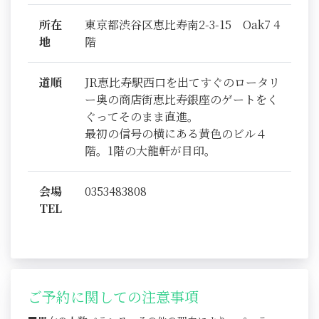
所在
東京都渋谷区恵比寿南2-3-15 Oak7 4
地
階
道順
JR恵比寿駅西口を出てすぐのロータリ
ー奥の商店街恵比寿銀座のゲートをく
ぐってそのまま直進。
最初の信号の横にある黄色のビル４
階。1階の大龍軒が目印。
会場
0353483808
TEL
ご予約に関しての注意事項