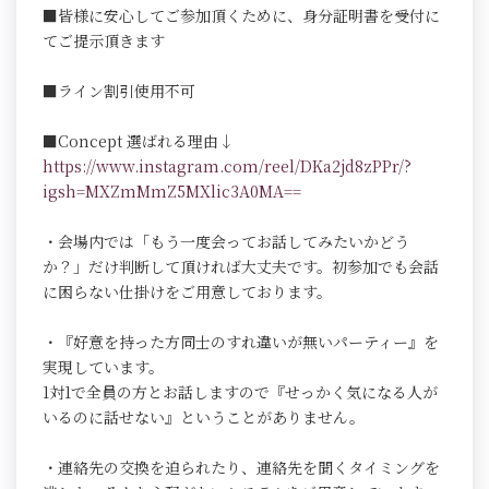
■皆様に安心してご参加頂くために、身分証明書を受付に
てご提示頂きます
■ライン割引使用不可
■Concept 選ばれる理由↓
https://www.instagram.com/reel/DKa2jd8zPPr/?
igsh=MXZmMmZ5MXlic3A0MA==
・会場内では「もう一度会ってお話してみたいかどう
か？」だけ判断して頂ければ大丈夫です。初参加でも会話
に困らない仕掛けをご用意しております。
・『好意を持った方同士のすれ違いが無いパーティー』を
実現しています。
1対1で全員の方とお話しますので『せっかく気になる人が
いるのに話せない』ということがありません。
・連絡先の交換を迫られたり、連絡先を聞くタイミングを